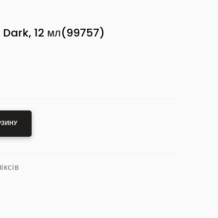
 Dark, 12 мл
(99757)
РЗИНУ
іксів