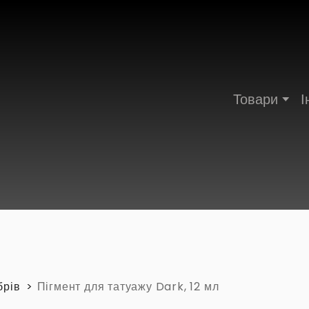
Товари
І
брів
Пігмент для татуажу Dark, 12 мл