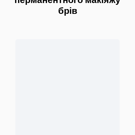
перманентного макіяжу
брів